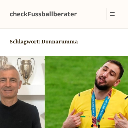
checkFussballberater
MENÜ
UND
WIDGETS
Schlagwort:
Donnarumma