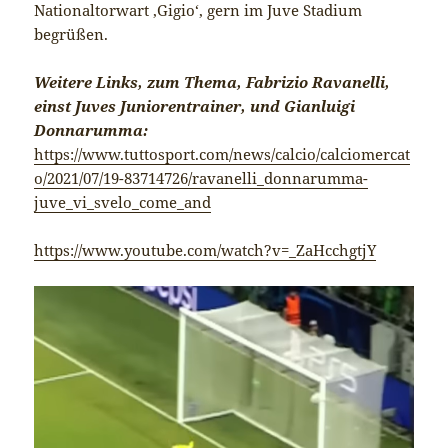
Nationaltorwart ‚Gigio‘, gern im Juve Stadium
begrüßen.
Weitere Links, zum Thema, Fabrizio Ravanelli,
einst Juves Juniorentrainer, und Gianluigi
Donnarumma:
https://www.tuttosport.com/news/calcio/calciomercat
o/2021/07/19-83714726/ravanelli_donnarumma-
juve_vi_svelo_come_and
https://www.youtube.com/watch?v=_ZaHcchgtjY