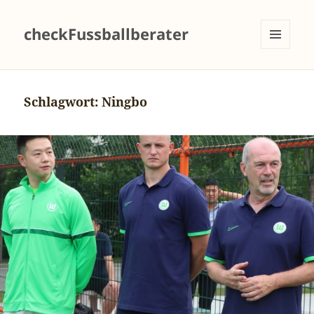
checkFussballberater
MENÜ
UND
WIDGETS
Schlagwort:
Ningbo