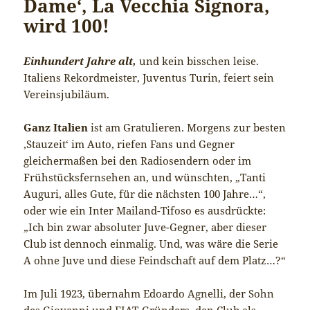
Dame‘, La Vecchia Signora,
wird 100!
Einhundert Jahre alt,
und kein bisschen leise.
Italiens Rekordmeister, Juventus Turin, feiert sein
Vereinsjubiläum.
Ganz Italien
ist am Gratulieren. Morgens zur besten
‚Stauzeit‘ im Auto, riefen Fans und Gegner
gleichermaßen bei den Radiosendern oder im
Frühstücksfernsehen an, und wünschten, „Tanti
Auguri, alles Gute, für die nächsten 100 Jahre…“,
oder wie ein Inter Mailand-Tifoso es ausdrückte:
„Ich bin zwar absoluter Juve-Gegner, aber dieser
Club ist dennoch einmalig. Und, was wäre die Serie
A ohne Juve und diese Feindschaft auf dem Platz…?“
Im Juli 1923, übernahm Edoardo Agnelli, der Sohn
des Giovanni und FIAT-Gründers, den Club als