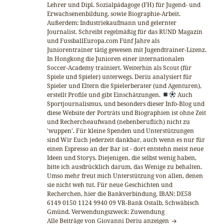
Lehrer und Dipl. Sozialpädagoge (FH) für Jugend- und
Erwachsenenbildung, sowie Biographie-Arbeit.
Außerdem: Industriekaufmann und gelernter
Journalist. Schreibt regelmäßig für das RUND Magazin
und FussballEuropa.com Fünf Jahre als
Juniorentrainer tätig gewesen mit Jugendtrainer-Lizenz.
In Hongkong die Junioren einer internationalen
Soccer-Academy trainiert. Weiterhin als Scout (für
Spiele und Spieler) unterwegs. Deriu analysiert für
Spieler und Eltern die Spielerberater (und Agenturen),
erstellt Profile und gibt Einschätzungen.
Auch
Sportjournalismus, und besonders dieser Info-Blog und
diese Website der Porträts und Biographien ist ohne Zeit
und Rechercheaufwand (nebenberuflich) nicht zu
'wuppen'. Für kleine Spenden und Unterstützungen
sind Wir Euch jederzeit dankbar, auch wenn es nur für
einen Espresso an der Bar ist - dort entstehn meist neue
Ideen und Storys. Diejenigen, die selbst wenig haben,
bitte ich ausdrücklich darum, das Wenige zu behalten.
Umso mehr freut mich Unterstützung von allen, denen
sie nicht weh tut. Für neue Geschichten und
Recherchen, hier die Bankverbindung, IBAN: DE58
6149 0150 1124 9940 09 VR-Bank Ostalb, Schwäbisch
Gmünd. Verwendungszweck: Zuwendung
Alle Beiträge von Giovanni Deriu anzeigen