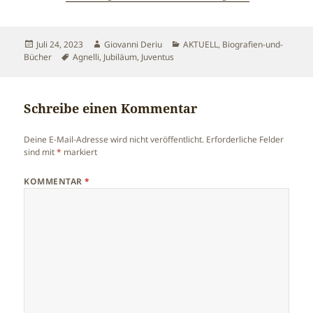
Veröffentlicht
Autor
Kategorien
Juli 24, 2023
Giovanni Deriu
AKTUELL
,
Biografien-und-
am
Schlagwörter
Bücher
Agnelli
,
Jubiläum
,
Juventus
Schreibe einen Kommentar
Deine E-Mail-Adresse wird nicht veröffentlicht.
Erforderliche Felder
sind mit
*
markiert
KOMMENTAR
*