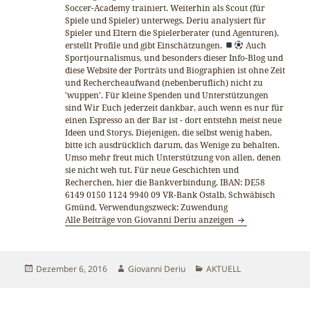
Soccer-Academy trainiert. Weiterhin als Scout (für
Spiele und Spieler) unterwegs. Deriu analysiert für
Spieler und Eltern die Spielerberater (und Agenturen),
erstellt Profile und gibt Einschätzungen.
Auch
Sportjournalismus, und besonders dieser Info-Blog und
diese Website der Porträts und Biographien ist ohne Zeit
und Rechercheaufwand (nebenberuflich) nicht zu
'wuppen'. Für kleine Spenden und Unterstützungen
sind Wir Euch jederzeit dankbar, auch wenn es nur für
einen Espresso an der Bar ist - dort entstehn meist neue
Ideen und Storys. Diejenigen, die selbst wenig haben,
bitte ich ausdrücklich darum, das Wenige zu behalten.
Umso mehr freut mich Unterstützung von allen, denen
sie nicht weh tut. Für neue Geschichten und
Recherchen, hier die Bankverbindung, IBAN: DE58
6149 0150 1124 9940 09 VR-Bank Ostalb, Schwäbisch
Gmünd. Verwendungszweck: Zuwendung
Alle Beiträge von Giovanni Deriu anzeigen
Veröffentlicht
Autor
Kategorien
Dezember 6, 2016
Giovanni Deriu
AKTUELL
am