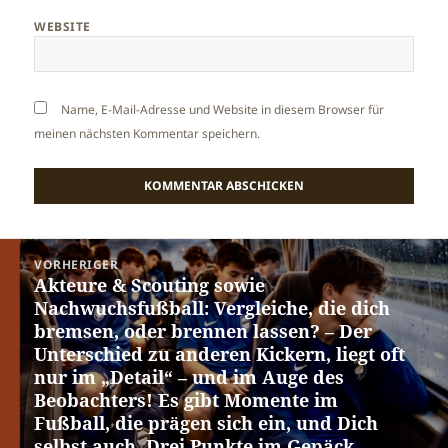
WEBSITE
Name, E-Mail-Adresse und Website in diesem Browser für
meinen nächsten Kommentar speichern.
Beitragsnavigation
VORHERIGER
Akteure & Scouting sowie
Vorheriger
Nachwuchsfußball: Vergleiche, die dich
Beitrag:
bremsen, oder brennen lassen? – Der
Unterschied zu anderen Kickern, liegt oft
nur im „Detail“ – und im Auge des
Beobachters! Es gibt Momente im
Fußball, die prägen sich ein, und Dich
selbst auch. Drei Punkte im Gepäck.