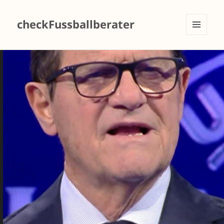
checkFussballberater
MENÜ
UND
WIDGETS