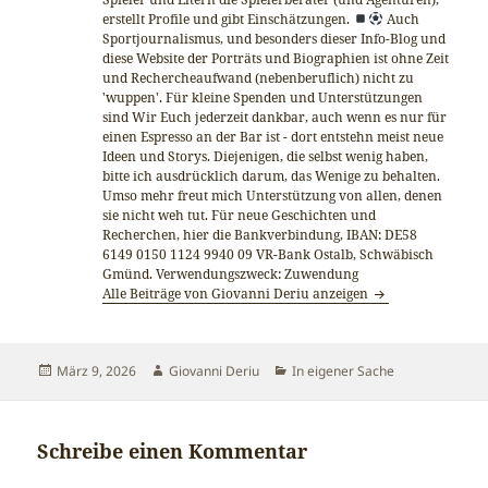
erstellt Profile und gibt Einschätzungen.
Auch
Sportjournalismus, und besonders dieser Info-Blog und
diese Website der Porträts und Biographien ist ohne Zeit
und Rechercheaufwand (nebenberuflich) nicht zu
'wuppen'. Für kleine Spenden und Unterstützungen
sind Wir Euch jederzeit dankbar, auch wenn es nur für
einen Espresso an der Bar ist - dort entstehn meist neue
Ideen und Storys. Diejenigen, die selbst wenig haben,
bitte ich ausdrücklich darum, das Wenige zu behalten.
Umso mehr freut mich Unterstützung von allen, denen
sie nicht weh tut. Für neue Geschichten und
Recherchen, hier die Bankverbindung, IBAN: DE58
6149 0150 1124 9940 09 VR-Bank Ostalb, Schwäbisch
Gmünd. Verwendungszweck: Zuwendung
Alle Beiträge von Giovanni Deriu anzeigen
Veröffentlicht
Autor
Kategorien
März 9, 2026
Giovanni Deriu
In eigener Sache
am
Schreibe einen Kommentar