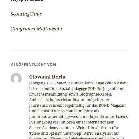
ScoutingClinic
Gianfranco Multineddu
VERÖFFENTLICHT VON
Giovanni Deriu
Jahrgang 1971, Vater, 2 Kinder, lebte lange Zeit in Asien;
Lehrer und Dipl. Sozialpädagoge (FH) für Jugend- und
Erwachsenenbildung, sowie Biographie-Arbeit.
Außerdem: Industriekaufmann und gelernter
Journalist. Schreibt regelmäßig für das RUND Magazin
und FussballEuropa.com Fünf Jahre als
Juniorentrainer tätig gewesen mit Jugendtrainer-Lizenz.
In Hongkong die Junioren einer internationalen
Soccer-Academy trainiert. Weiterhin als Scout (für
Spiele und Spieler) unterwegs. Deriu analysiert für
Spieler und Eltern die Spielerberater (und Agenturen),