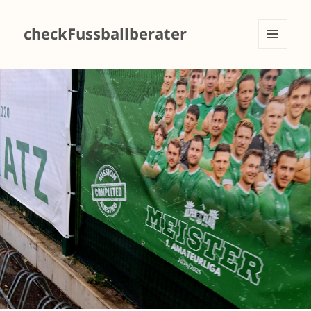
checkFussballberater
MENÜ
UND
WIDGETS