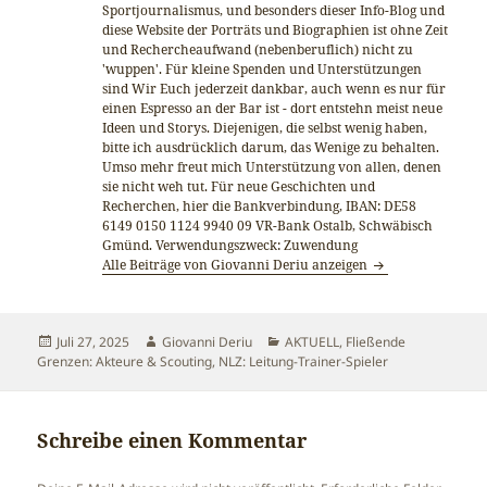
Sportjournalismus, und besonders dieser Info-Blog und
diese Website der Porträts und Biographien ist ohne Zeit
und Rechercheaufwand (nebenberuflich) nicht zu
'wuppen'. Für kleine Spenden und Unterstützungen
sind Wir Euch jederzeit dankbar, auch wenn es nur für
einen Espresso an der Bar ist - dort entstehn meist neue
Ideen und Storys. Diejenigen, die selbst wenig haben,
bitte ich ausdrücklich darum, das Wenige zu behalten.
Umso mehr freut mich Unterstützung von allen, denen
sie nicht weh tut. Für neue Geschichten und
Recherchen, hier die Bankverbindung, IBAN: DE58
6149 0150 1124 9940 09 VR-Bank Ostalb, Schwäbisch
Gmünd. Verwendungszweck: Zuwendung
Alle Beiträge von Giovanni Deriu anzeigen
Veröffentlicht
Autor
Kategorien
Juli 27, 2025
Giovanni Deriu
AKTUELL
,
Fließende
am
Grenzen: Akteure & Scouting
,
NLZ: Leitung-Trainer-Spieler
Schreibe einen Kommentar