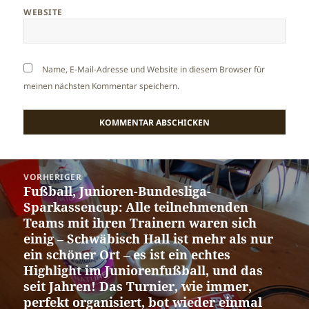
WEBSITE
Name, E-Mail-Adresse und Website in diesem Browser für
meinen nächsten Kommentar speichern.
Beitragsnavigation
VORHERIGER
Fußball, Junioren-Bundesliga-
Vorheriger
Sparkassencup: Alle teilnehmenden
Beitrag:
Teams mit ihren Trainern waren sich
einig – Schwäbisch Hall ist mehr als nur
ein schöner Ort – es ist ein echtes
Highlight im Juniorenfußball, und das
seit Jahren! Das Turnier, wie immer,
perfekt organisiert, bot wieder einmal