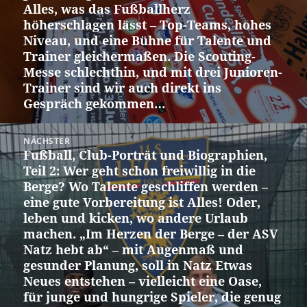
Alles, was das Fußballherz
höherschlagen lässt – Top-Teams, hohes
Niveau, und eine Bühne für Talente und
Trainer gleichermaßen. Die Scouting-
Messe schlechthin, und mit drei Junioren-
Trainer sind wir auch direkt ins
Gespräch gekommen…
NÄCHSTER
Fußball, Club-Porträt und Biographien,
Nächster
Teil 2: Wer geht schon freiwillig in die
Beitrag:
Berge? Wo Talente geschliffen werden –
eine gute Vorbereitung ist Alles! Oder,
leben und kicken, wo andere Urlaub
machen. „Im Herzen der Berge – der ASV
Natz hebt ab“ – mit Augenmaß und
gesunder Planung, soll in Natz Etwas
Neues entstehen – vielleicht eine Oase,
für junge und hungrige Spieler, die genug