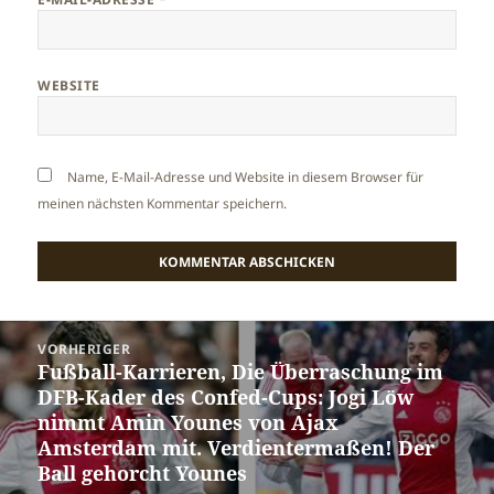
WEBSITE
Name, E-Mail-Adresse und Website in diesem Browser für
meinen nächsten Kommentar speichern.
Beitragsnavigation
VORHERIGER
Fußball-Karrieren, Die Überraschung im
Vorheriger
DFB-Kader des Confed-Cups: Jogi Löw
Beitrag:
nimmt Amin Younes von Ajax
Amsterdam mit. Verdientermaßen! Der
Ball gehorcht Younes