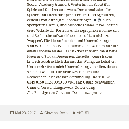
Soccer-Academy trainiert. Weiterhin als Scout (für
Spiele und Spieler) unterwegs. Deriu analysiert für
Spieler und Eltern die Spielerberater (und Agenturen),
erstellt Profile und gibt Einschätzungen.
Auch
Sportjournalismus, und besonders dieser Info-Blog und
diese Website der Porträts und Biographien ist ohne Zeit
und Rechercheaufwand (nebenberuflich) nicht zu
'wuppen'. Für kleine Spenden und Unterstützungen
sind Wir Euch jederzeit dankbar, auch wenn es nur für
einen Espresso an der Bar ist - dort entstehn meist neue
Ideen und Storys. Diejenigen, die selbst wenig haben,
bitte ich ausdrücklich darum, das Wenige zu behalten.
Umso mehr freut mich Unterstützung von allen, denen
sie nicht weh tut. Für neue Geschichten und
Recherchen, hier die Bankverbindung, IBAN: DE58
6149 0150 1124 9940 09 VR-Bank Ostalb, Schwäbisch
Gmünd. Verwendungszweck: Zuwendung
Alle Beiträge von Giovanni Deriu anzeigen
Veröffentlicht
Autor
Kategorien
Mai 23, 2017
Giovanni Deriu
AKTUELL
am