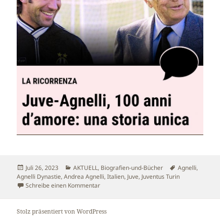
Veröffentlicht
Kategorien
Schlagwörter
Juli 26, 2023
AKTUELL
,
Biografien-und-Bücher
Agnelli
,
am
Agnelli Dynastie
,
Andrea Agnelli
,
Italien
,
Juve
,
Juventus Turin
zu Calcio al dente: Juventus Turin – 100 Jahr
Schreibe einen Kommentar
Stolz präsentiert von WordPress