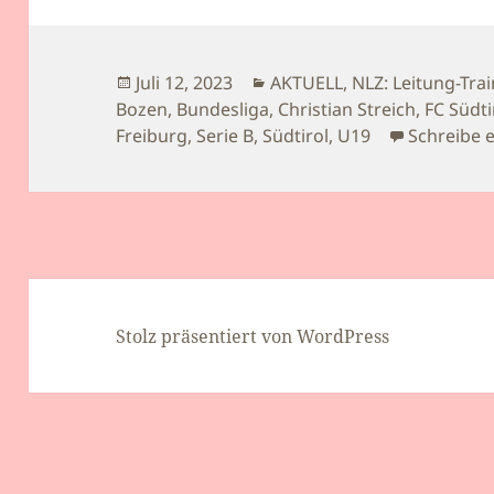
Veröffentlicht
Kategorien
Juli 12, 2023
AKTUELL
,
NLZ: Leitung-Trai
am
Bozen
,
Bundesliga
,
Christian Streich
,
FC Südti
Freiburg
,
Serie B
,
Südtirol
,
U19
Schreibe 
Stolz präsentiert von WordPress