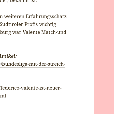
iel) bekannt ist.
en weiteren Erfahrungsschatz
 Südtiroler Profis wichtig
eiburg war Valente Match-und
rtikel:
bundesliga-mit-der-streich-
federico-valente-ist-neuer-
tml