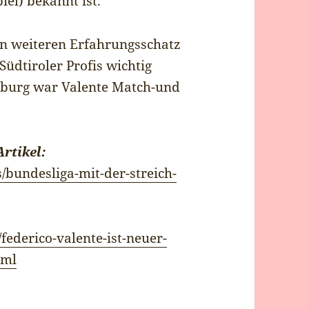
iel) bekannt ist.
en weiteren Erfahrungsschatz
 Südtiroler Profis wichtig
eiburg war Valente Match-und
rtikel:
bundesliga-mit-der-streich-
federico-valente-ist-neuer-
tml