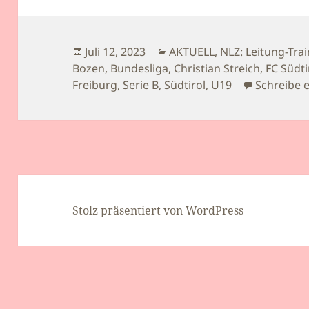
Veröffentlicht
Kategorien
Juli 12, 2023
AKTUELL
,
NLZ: Leitung-Trai
am
Bozen
,
Bundesliga
,
Christian Streich
,
FC Südti
Freiburg
,
Serie B
,
Südtirol
,
U19
Schreibe 
Stolz präsentiert von WordPress