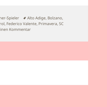
Schlagwörter
ner-Spieler
Alto Adige
,
Bolzano
,
rol
,
Federico Valente
,
Primavera
,
SC
zu Juniorenfußball U19: Christian Streich i
einen Kommentar