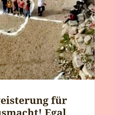
geisterung für
usmacht! Egal