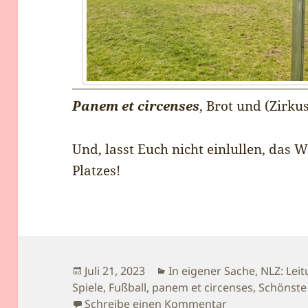
Panem et circenses
, Brot und (Zirku
Und, lasst Euch nicht einlullen, das 
Platzes!
Veröffentlicht
Kategorien
Juli 21, 2023
In eigener Sache
,
NLZ: Leit
am
Spiele
,
Fußball
,
panem et circenses
,
Schönste
zu Alles, was 
Schreibe einen Kommentar