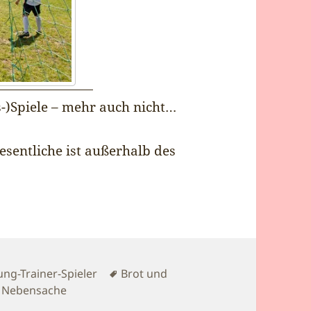
s-)Spiele – mehr auch nicht…
Wesentliche ist außerhalb des
Schlagwörter
ung-Trainer-Spieler
Brot und
 Nebensache
die Begeisterung für den Fußball so ausmacht! Egal wo, wi