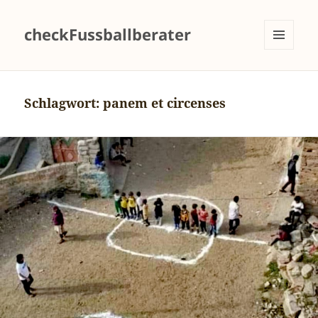
checkFussballberater
MENÜ
UND
WIDGETS
Schlagwort:
panem et circenses