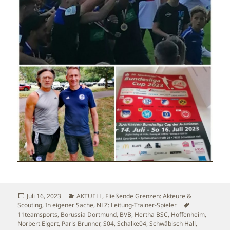
Veröffentlicht
Kategorien
Juli 16, 2023
AKTUELL
,
Fließende Grenzen: Akteure &
am
Schlagwörter
Scouting
,
In eigener Sache
,
NLZ: Leitung-Trainer-Spieler
11teamsports
,
Borussia Dortmund
,
BVB
,
Hertha BSC
,
Hoffenheim
,
Norbert Elgert
,
Paris Brunner
,
S04
,
Schalke04
,
Schwäbisch Hall
,