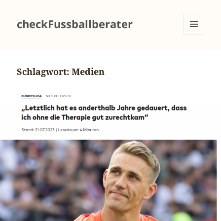
checkFussballberater
MENÜ
UND
WIDGETS
Schlagwort:
Medien