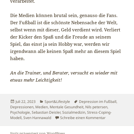
verarbeitet.
Die Medien können brutal sein, genauso die Fans.
Der Fußball ist die schönste Nebensache der Welt,
selbst wenn mit dieser, Geld verdient wird. Verliert
der Kicker den Spaß und die Freude an seinem
Spiel, das einst ja sein Hobby war, werden wir
irgendwann alle keinen Spaß mehr an diesem Spiel
haben.
An die Trainer, und Berater, versucht es wieder mit
etwas mehr Leichtigkeit!
Veröffentlicht
Kategorien
Schlagwörter
Juli 22, 2023
Sport&Lifestyle
Depression im Fußball
,
am
Depressionen
,
Medien
,
Mentale Gesundheit
,
Nils petersen
,
Psychologie
,
Sebastian Deisler
,
Sozialmedizin
,
Stress-Coping-
zu Der Fußball u
Modell
,
Sven Hannawald
Schreibe einen Kommentar
Stolz präsentiert von WordPress