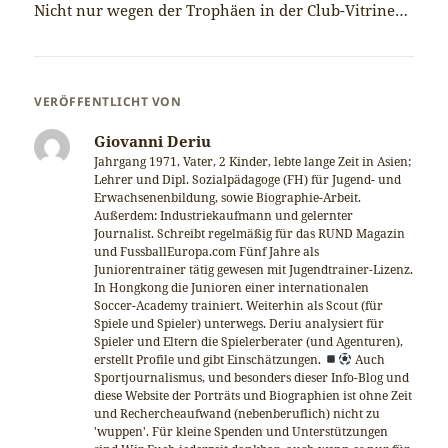
Nicht nur wegen der Trophäen in der Club-Vitrine…
VERÖFFENTLICHT VON
Giovanni Deriu
Jahrgang 1971, Vater, 2 Kinder, lebte lange Zeit in Asien;
Lehrer und Dipl. Sozialpädagoge (FH) für Jugend- und
Erwachsenenbildung, sowie Biographie-Arbeit.
Außerdem: Industriekaufmann und gelernter
Journalist. Schreibt regelmäßig für das RUND Magazin
und FussballEuropa.com Fünf Jahre als
Juniorentrainer tätig gewesen mit Jugendtrainer-Lizenz.
In Hongkong die Junioren einer internationalen
Soccer-Academy trainiert. Weiterhin als Scout (für
Spiele und Spieler) unterwegs. Deriu analysiert für
Spieler und Eltern die Spielerberater (und Agenturen),
erstellt Profile und gibt Einschätzungen.
Auch
Sportjournalismus, und besonders dieser Info-Blog und
diese Website der Porträts und Biographien ist ohne Zeit
und Rechercheaufwand (nebenberuflich) nicht zu
'wuppen'. Für kleine Spenden und Unterstützungen