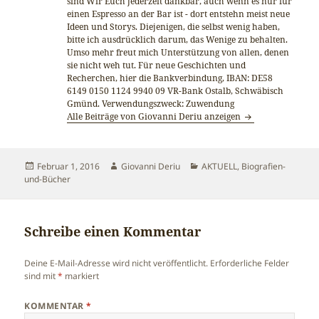
sind Wir Euch jederzeit dankbar, auch wenn es nur für
einen Espresso an der Bar ist - dort entstehn meist neue
Ideen und Storys. Diejenigen, die selbst wenig haben,
bitte ich ausdrücklich darum, das Wenige zu behalten.
Umso mehr freut mich Unterstützung von allen, denen
sie nicht weh tut. Für neue Geschichten und
Recherchen, hier die Bankverbindung, IBAN: DE58
6149 0150 1124 9940 09 VR-Bank Ostalb, Schwäbisch
Gmünd. Verwendungszweck: Zuwendung
Alle Beiträge von Giovanni Deriu anzeigen
Veröffentlicht
Autor
Kategorien
Februar 1, 2016
Giovanni Deriu
AKTUELL
,
Biografien-
am
und-Bücher
Schreibe einen Kommentar
Deine E-Mail-Adresse wird nicht veröffentlicht.
Erforderliche Felder
sind mit
*
markiert
KOMMENTAR
*