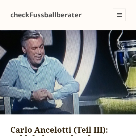
checkFussballberater
MENÜ
UND
WIDGETS
Carlo Ancelotti (Teil III):