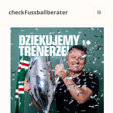
checkFussballberater
MENÜ
UND
WIDGETS