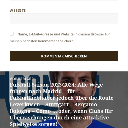
WEBSITE
Name, E-Mail-Adresse und Website in diesem Browser für
meinen nächsten Kommentar speichern.
Beitragsnavigation
VORHERIGER
Fußball-Saison 2023/2024: Alle Wege
Vorheriger
führen nach Madrid – für
Beitrag:
Fußballliebhaber jedoch über die Route
Leverkusen – Stuttgart – Bergamo –
Bologna – Como … oder, wenn Clubs für
Überraschungen durch eine attraktive
Spielweise sorgen!