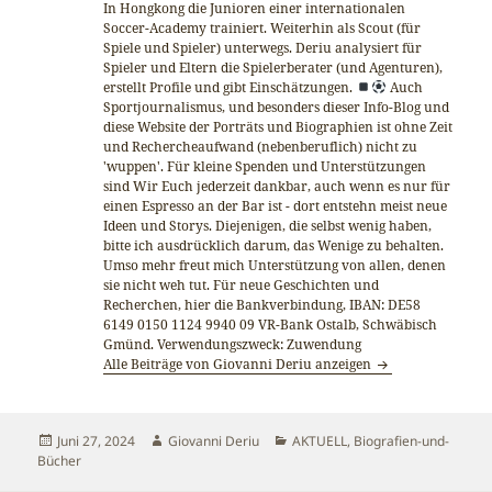
In Hongkong die Junioren einer internationalen
Soccer-Academy trainiert. Weiterhin als Scout (für
Spiele und Spieler) unterwegs. Deriu analysiert für
Spieler und Eltern die Spielerberater (und Agenturen),
erstellt Profile und gibt Einschätzungen.
Auch
Sportjournalismus, und besonders dieser Info-Blog und
diese Website der Porträts und Biographien ist ohne Zeit
und Rechercheaufwand (nebenberuflich) nicht zu
'wuppen'. Für kleine Spenden und Unterstützungen
sind Wir Euch jederzeit dankbar, auch wenn es nur für
einen Espresso an der Bar ist - dort entstehn meist neue
Ideen und Storys. Diejenigen, die selbst wenig haben,
bitte ich ausdrücklich darum, das Wenige zu behalten.
Umso mehr freut mich Unterstützung von allen, denen
sie nicht weh tut. Für neue Geschichten und
Recherchen, hier die Bankverbindung, IBAN: DE58
6149 0150 1124 9940 09 VR-Bank Ostalb, Schwäbisch
Gmünd. Verwendungszweck: Zuwendung
Alle Beiträge von Giovanni Deriu anzeigen
Veröffentlicht
Autor
Kategorien
Juni 27, 2024
Giovanni Deriu
AKTUELL
,
Biografien-und-
am
Bücher