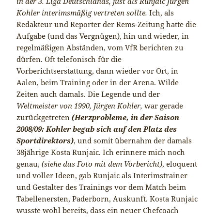
in der 3. Liga Deutschlands, just als Runjaic Jürgen
Kohler interimsmäßig vertreten sollte.
Ich, als
Redakteur und Reporter der Rems-Zeitung hatte die
Aufgabe (und das Vergnügen), hin und wieder, in
regelmäßigen Abständen, vom VfR berichten zu
dürfen. Oft telefonisch für die
Vorberichtserstattung, dann wieder vor Ort, in
Aalen, beim Training oder in der Arena. Wilde
Zeiten auch damals. Die Legende und der
Weltmeister von 1990, Jürgen Kohler,
war gerade
zurückgetreten
(Herzprobleme, in der Saison
2008/09: Kohler begab sich auf den Platz des
Sportdirektors)
, und somit übernahm der damals
38jährige Kosta Runjaic. Ich erinnere mich noch
genau,
(siehe das Foto mit dem Vorbericht)
, eloquent
und voller Ideen, gab Runjaic als Interimstrainer
und Gestalter des Trainings vor dem Match beim
Tabellenersten, Paderborn, Auskunft. Kosta Runjaic
wusste wohl bereits, dass ein neuer Chefcoach