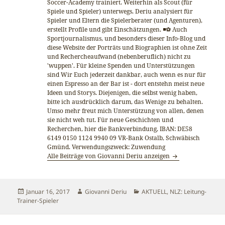
Soccer-Academy trainiert. Weiterhin als Scout (für
Spiele und Spieler) unterwegs. Deriu analysiert für
Spieler und Eltern die Spielerberater (und Agenturen),
erstellt Profile und gibt Einschätzungen. ◾⚽ Auch
Sportjournalismus, und besonders dieser Info-Blog und
diese Website der Porträts und Biographien ist ohne Zeit
und Rechercheaufwand (nebenberuflich) nicht zu
'wuppen'. Für kleine Spenden und Unterstützungen
sind Wir Euch jederzeit dankbar, auch wenn es nur für
einen Espresso an der Bar ist - dort entstehn meist neue
Ideen und Storys. Diejenigen, die selbst wenig haben,
bitte ich ausdrücklich darum, das Wenige zu behalten.
Umso mehr freut mich Unterstützung von allen, denen
sie nicht weh tut. Für neue Geschichten und
Recherchen, hier die Bankverbindung, IBAN: DE58
6149 0150 1124 9940 09 VR-Bank Ostalb, Schwäbisch
Gmünd. Verwendungszweck: Zuwendung
Alle Beiträge von Giovanni Deriu anzeigen
Veröffentlicht
Autor
Kategorien
Januar 16, 2017
Giovanni Deriu
AKTUELL
,
NLZ: Leitung-
am
Trainer-Spieler