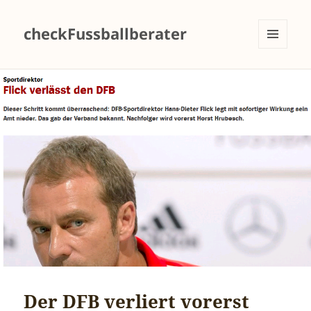
checkFussballberater
MENÜ
UND
WIDGETS
Der DFB verliert vorerst