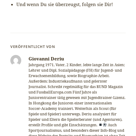
Und wenn Du sie überzeugst, folgen sie Dir!
VERÖFFENTLICHT VON
Giovanni Deriu
Jahrgang 1971, Vater, 2 Kinder, lebte lange Zeit in Asien;
Lehrer und Dipl. Sozialpädagoge (FH) für Jugend- und
Erwachsenenbildung, sowie Biographie-Arbeit.
Außerdem: Industriekaufmann und gelernter
Journalist. Schreibt regelmäßig für das RUND Magazin
und FussballEuropa.com Fünf Jahre als
Juniorentrainer tätig gewesen mit Jugendtrainer-Lizenz.
In Hongkong die Junioren einer internationalen
Soccer-Academy trainiert. Weiterhin als Scout (für
Spiele und Spieler) unterwegs. Deriu analysiert für
Spieler und Eltern die Spielerberater (und Agenturen),
erstellt Profile und gibt Einschätzungen.
Auch
Sportjournalismus, und besonders dieser Info-Blog und
diese Website der Porträts und Biographien ist ohne Zeit