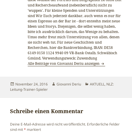
und Rechercheaufwand (nebenberuflich) nicht zu
'wuppen'. Für kleine Spenden und Unterstützungen
sind Wir Euch jederzeit dankbar, auch wenn es nur für
einen Espresso an der Bar ist - dort entstehn meist neue
Ideen und Storys. Diejenigen, die selbst wenig haben,
bitte ich ausdrücklich darum, das Wenige zu behalten.
Umso mehr freut mich Unterstützung von allen, denen
sie nicht weh tut. Für neue Geschichten und
Recherchen, hier die Bankverbindung, IBAN: DE58
6149 0150 1124 9940 09 VR-Bank Ostalb, Schwäbisch
Gmünd. Verwendungszweck: Zuwendung
Alle Beiträge von Giovanni Deriu anzeigen
Veröffentlicht
Autor
Kategorien
November 24, 2016
Giovanni Deriu
AKTUELL
,
NLZ:
am
Leitung-Trainer-Spieler
Schreibe einen Kommentar
Deine E-Mail-Adresse wird nicht veröffentlicht.
Erforderliche Felder
sind mit
*
markiert