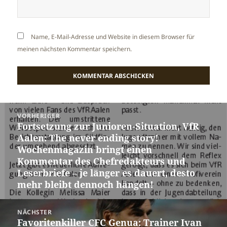
Name, E-Mail-Adresse und Website in diesem Browser für
meinen nächsten Kommentar speichern.
Beitragsnavigation
VORHERIGER
Fortsetzung zur Junioren-Situation, VfR
Vorheriger
Aalen: The never ending story!
Beitrag:
Wochenmagazin bringt einen
Kommentar des Chefredakteurs und
Leserbriefe – je länger es dauert, desto
mehr bleibt dennoch hängen!
NÄCHSTER
Favoritenkiller CFC Genua: Trainer Ivan
Nächster