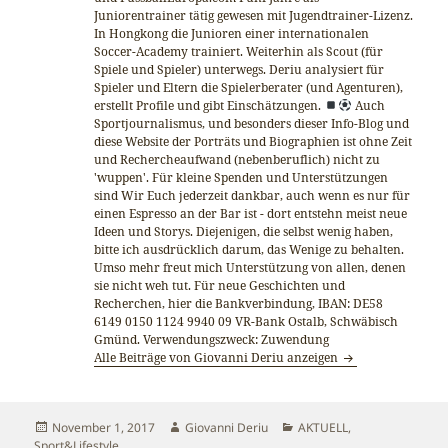
Juniorentrainer tätig gewesen mit Jugendtrainer-Lizenz.
In Hongkong die Junioren einer internationalen
Soccer-Academy trainiert. Weiterhin als Scout (für
Spiele und Spieler) unterwegs. Deriu analysiert für
Spieler und Eltern die Spielerberater (und Agenturen),
erstellt Profile und gibt Einschätzungen.
Auch
Sportjournalismus, und besonders dieser Info-Blog und
diese Website der Porträts und Biographien ist ohne Zeit
und Rechercheaufwand (nebenberuflich) nicht zu
'wuppen'. Für kleine Spenden und Unterstützungen
sind Wir Euch jederzeit dankbar, auch wenn es nur für
einen Espresso an der Bar ist - dort entstehn meist neue
Ideen und Storys. Diejenigen, die selbst wenig haben,
bitte ich ausdrücklich darum, das Wenige zu behalten.
Umso mehr freut mich Unterstützung von allen, denen
sie nicht weh tut. Für neue Geschichten und
Recherchen, hier die Bankverbindung, IBAN: DE58
6149 0150 1124 9940 09 VR-Bank Ostalb, Schwäbisch
Gmünd. Verwendungszweck: Zuwendung
Alle Beiträge von Giovanni Deriu anzeigen
Veröffentlicht
Autor
Kategorien
November 1, 2017
Giovanni Deriu
AKTUELL
,
am
Sport&Lifestyle