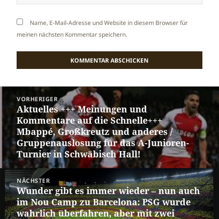
Name, E-Mail-Adresse und Website in diesem Browser für
meinen nächsten Kommentar speichern.
Beitragsnavigation
VORHERIGER
Aktuelles +++ Meinungen und
Vorheriger
Kommentare auf die Schnelle+++
Beitrag:
Mbappé, Großkreutz und anderes /
Gruppenauslosung für das A-Junioren-
Turnier in Schwäbisch Hall!
NÄCHSTER
Wunder gibt es immer wieder – nun auch
Nächster
im Nou Camp zu Barcelona: PSG wurde
Beitrag:
wahrlich überfahren, aber mit zwei