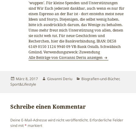
'wuppen'. Für kleine Spenden und Unterstützungen
sind Wir Euch jederzeit dankbar, auch wenn es nur für
einen Espresso an der Bar ist - dort entstehn meist neue
Ideen und Storys. Diejenigen, die selbst wenig haben,
bitte ich ausdrücklich darum, das Wenige zu behalten.
Umso mehr freut mich Unterstützung von allen, denen
sie nicht weh tut. Für neue Geschichten und
Recherchen, hier die Bankverbindung, IBAN: DE58
6149 0150 1124 9940 09 VR-Bank Ostalb, Schwäbisch
Gmünd. Verwendungszweck: Zuwendung
Alle Beiträge von Giovanni Deriu anzeigen
Veröffentlicht
Autor
Kategorien
März 8, 2017
Giovanni Deriu
Biografien-und-Bücher
,
am
Sport&Lifestyle
Schreibe einen Kommentar
Deine E-Mail-Adresse wird nicht veröffentlicht.
Erforderliche Felder
sind mit
*
markiert