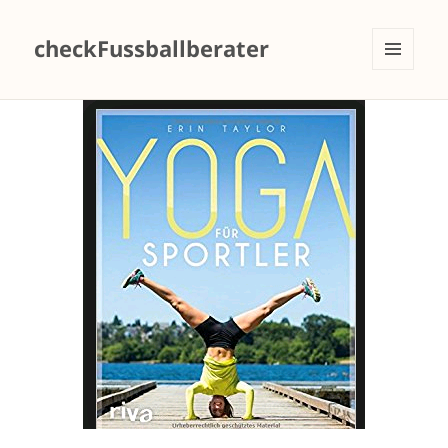
checkFussballberater
MENÜ
UND
WIDGETS