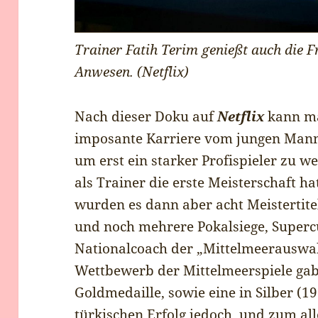
Trainer Fatih Terim genießt auch die F
Anwesen. (Netflix)
Nach dieser Doku auf
Netflix
kann ma
imposante Karriere vom jungen Mann 
um erst ein starker Profispieler zu w
als Trainer die erste Meisterschaft h
wurden es dann aber acht Meistertitel
und noch mehrere Pokalsiege, Superc
Nationalcoach der „Mittelmeerauswah
Wettbewerb der Mittelmeerspiele ga
Goldmedaille, sowie eine in Silber (1
türkischen Erfolg jedoch, und zum all