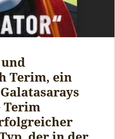
s und
h Terim, ein
 Galatasarays
e Terim
rfolgreicher
Typ, der in der