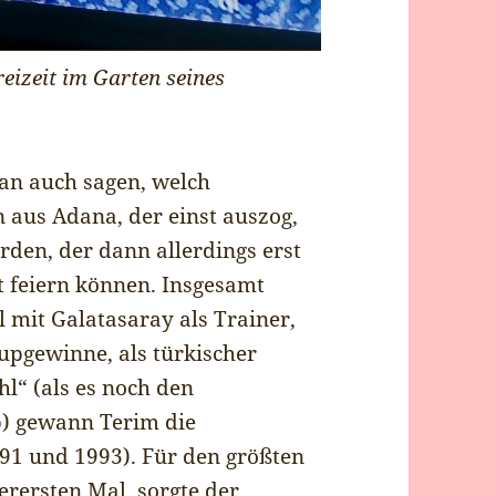
reizeit im Garten seines
n auch sagen, welch
aus Adana, der einst auszog,
erden, der dann allerdings erst
at feiern können. Insgesamt
 mit Galatasaray als Trainer,
upgewinne, als türkischer
l“ (als es noch den
b) gewann Terim die
991 und 1993). Für den größten
erersten Mal, sorgte der