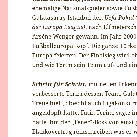
ehemalige Nationalspieler sowie Fußba
Galatasaray Istanbul den
Uefa-Pokal 
der Europa League)
, nach Elfmetersc
Arséne Wenger gewann. Im Jahr 2000 s
Fußballeuropa Kopf. Die ganze Türkei
Europa feierten. Der Finalsieg wird 
und wie Terim sein Team auf- und eing
Schritt für Schritt,
mit neuen Erkenn
verbesserte Terim dessen Team, Gala
Treue hielt, obwohl auch Ligakonkur
angeklopft hatte. Fatih Terim, sagte 
hatte ihm der „Fener“-Boss von einst 
Blankovertrag reinschreiben was er w