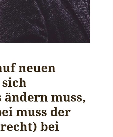
auf neuen
 sich
s ändern muss,
abei muss der
recht) bei