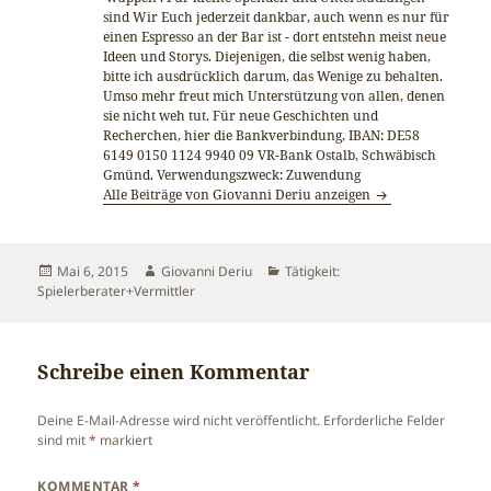
sind Wir Euch jederzeit dankbar, auch wenn es nur für
einen Espresso an der Bar ist - dort entstehn meist neue
Ideen und Storys. Diejenigen, die selbst wenig haben,
bitte ich ausdrücklich darum, das Wenige zu behalten.
Umso mehr freut mich Unterstützung von allen, denen
sie nicht weh tut. Für neue Geschichten und
Recherchen, hier die Bankverbindung, IBAN: DE58
6149 0150 1124 9940 09 VR-Bank Ostalb, Schwäbisch
Gmünd. Verwendungszweck: Zuwendung
Alle Beiträge von Giovanni Deriu anzeigen
Veröffentlicht
Autor
Kategorien
Mai 6, 2015
Giovanni Deriu
Tätigkeit:
am
Spielerberater+Vermittler
Schreibe einen Kommentar
Deine E-Mail-Adresse wird nicht veröffentlicht.
Erforderliche Felder
sind mit
*
markiert
KOMMENTAR
*