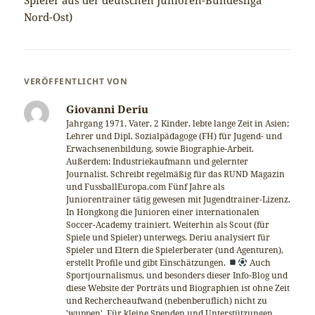
Nord-Ost)
VERÖFFENTLICHT VON
Giovanni Deriu
Jahrgang 1971, Vater, 2 Kinder, lebte lange Zeit in Asien;
Lehrer und Dipl. Sozialpädagoge (FH) für Jugend- und
Erwachsenenbildung, sowie Biographie-Arbeit.
Außerdem: Industriekaufmann und gelernter
Journalist. Schreibt regelmäßig für das RUND Magazin
und FussballEuropa.com Fünf Jahre als
Juniorentrainer tätig gewesen mit Jugendtrainer-Lizenz.
In Hongkong die Junioren einer internationalen
Soccer-Academy trainiert. Weiterhin als Scout (für
Spiele und Spieler) unterwegs. Deriu analysiert für
Spieler und Eltern die Spielerberater (und Agenturen),
erstellt Profile und gibt Einschätzungen.
Auch
Sportjournalismus, und besonders dieser Info-Blog und
diese Website der Porträts und Biographien ist ohne Zeit
und Rechercheaufwand (nebenberuflich) nicht zu
'wuppen'. Für kleine Spenden und Unterstützungen