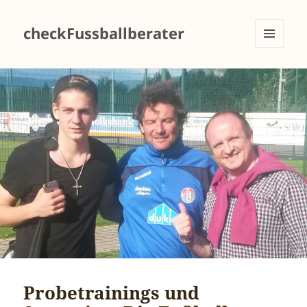
checkFussballberater
MENÜ
UND
WIDGETS
Probetrainings und